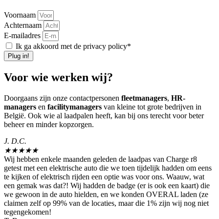
Voornaam
Achternaam
E-mailadres
Ik ga akkoord met de privacy policy*
Plug in!
Voor wie werken wij?
Doorgaans zijn onze contactpersonen
fleetmanagers
,
HR-
managers
en
facilitymanagers
van kleine tot grote bedrijven in
België. Ook wie al laadpalen heeft, kan bij ons terecht voor beter
beheer en minder kopzorgen.
J. D.C.
★
★
★
★
★
Wij hebben enkele maanden geleden de laadpas van Charge r8
getest met een elektrische auto die we toen tijdelijk hadden om eens
te kijken of elektrisch rijden een optie was voor ons. Waauw, wat
een gemak was dat?! Wij hadden de badge (er is ook een kaart) die
we gewoon in de auto hielden, en we konden OVERAL laden (ze
claimen zelf op 99% van de locaties, maar die 1% zijn wij nog niet
tegengekomen!