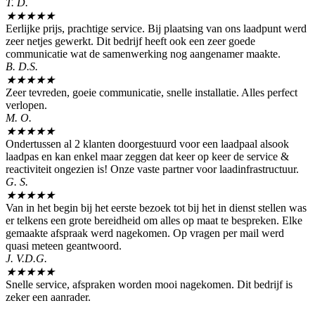
T. D.
★
★
★
★
★
Eerlijke prijs, prachtige service. Bij plaatsing van ons laadpunt werd
zeer netjes gewerkt. Dit bedrijf heeft ook een zeer goede
communicatie wat de samenwerking nog aangenamer maakte.
B. D.S.
★
★
★
★
★
Zeer tevreden, goeie communicatie, snelle installatie. Alles perfect
verlopen.
M. O.
★
★
★
★
★
Ondertussen al 2 klanten doorgestuurd voor een laadpaal alsook
laadpas en kan enkel maar zeggen dat keer op keer de service &
reactiviteit ongezien is! Onze vaste partner voor laadinfrastructuur.
G. S.
★
★
★
★
★
Van in het begin bij het eerste bezoek tot bij het in dienst stellen was
er telkens een grote bereidheid om alles op maat te bespreken. Elke
gemaakte afspraak werd nagekomen. Op vragen per mail werd
quasi meteen geantwoord.
J. V.D.G.
★
★
★
★
★
Snelle service, afspraken worden mooi nagekomen. Dit bedrijf is
zeker een aanrader.